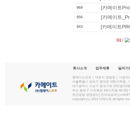
[카메이트Pro]-
969
[카메이트_Pro]
956
[카메이트PRO]
943
[1]
2
회사소개
업무제휴
딜러가
엠제이소프트 │ 대표자 정일영 │ 사업자번호 :
서울특별시 송파구 중대로 105(가락동, 가락아이디
대구광역시 수성구 동대구로 331(범어3동, 청효정빌
부산 동래구 사직북로 34(사직동 48-20) T : 
천년경영 경영관리│전자세금계산서ASP│PDA.
copyright (c) 2014 카메이트 all rights res